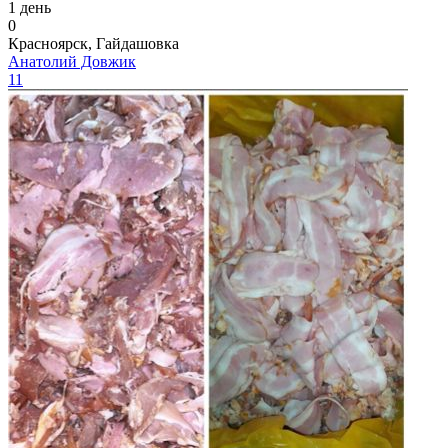
1 день
0
Красноярск, Гайдашовка
Анатолий Довжик
11