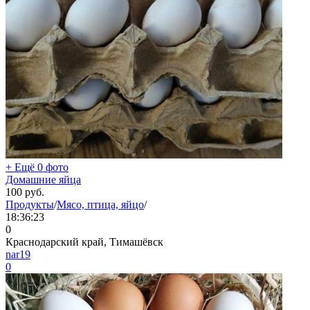
+ Ещё 0 фото
Домашние яйца
100
руб.
Продукты
/
Мясо, птица, яйцо
/
18:36:23
0
Краснодарский край, Тимашёвск
nar19
0