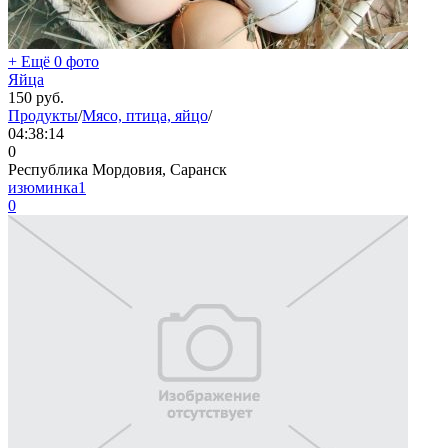
+ Ещё 0 фото
Яйца
150
руб.
Продукты
/
Мясо, птица, яйцо
/
04:38:14
0
Республика Мордовия, Саранск
изюминка1
0