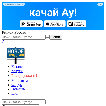
РЕКЛАМА • AU.RU
Регион
Россия
Найти
Au.ru
Каталог
Услуги
Распродажа с 1
₽
Магазины
Форум
Помощь
Блог