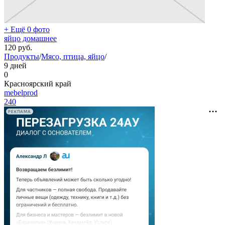
+ Ещё 0 фото
яйцо домашнее
120
руб.
Продукты
/
Мясо, птица, яйцо
/
9 дней
0
Красноярский край
mebelprod
240
РЕКЛАМА