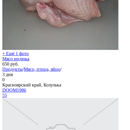
+ Ещё 1 фото
Мясо индюка
650
руб.
Продукты
/
Мясо, птица, яйцо
/
3 дня
0
Красноярский край, Козулька
DOOM1986
55