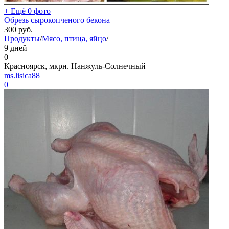
+ Ещё 0 фото
Обрезь сырокопченого бекона
300
руб.
Продукты
/
Мясо, птица, яйцо
/
9 дней
0
Красноярск, мкрн. Нанжуль-Солнечный
ms.lisica88
0