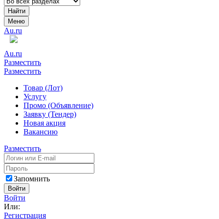
Найти
Меню
Au.ru
Au.ru
Разместить
Разместить
Товар (Лот)
Услугу
Промо (Объявление)
Заявку (Тендер)
Новая акция
Вакансию
Разместить
Запомнить
Войти
Войти
Или:
Регистрация