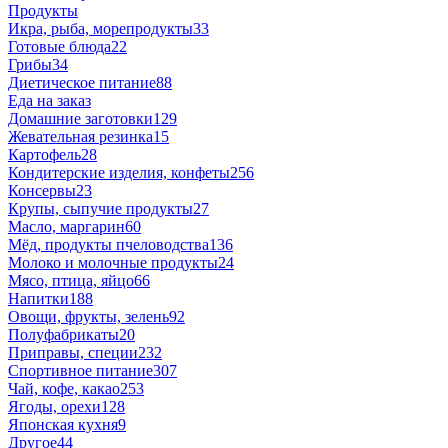
Продукты
Икра, рыба, морепродукты
33
Готовые блюда
22
Грибы
34
Диетическое питание
88
Еда на заказ
Домашние заготовки
129
Жевательная резинка
15
Картофель
28
Кондитерские изделия, конфеты
256
Консервы
23
Крупы, сыпучие продукты
27
Масло, маргарин
60
Мёд, продукты пчеловодства
136
Молоко и молочные продукты
24
Мясо, птица, яйцо
66
Напитки
188
Овощи, фрукты, зелень
92
Полуфабрикаты
20
Приправы, специи
232
Спортивное питание
307
Чай, кофе, какао
253
Ягоды, орехи
128
Японская кухня
9
Другое
44