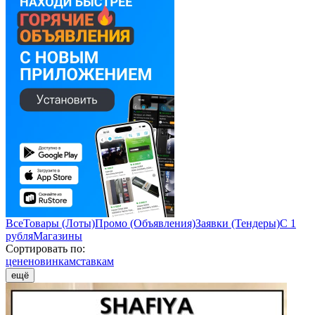
Все
Товары (Лоты)
Промо (Объявления)
Заявки (Тендеры)
С 1
рубля
Магазины
Сортировать по:
цене
новинкам
ставкам
ещё