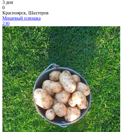
3 дня
0
Красноярск, Шахтеров
Мишевый плюшка
230