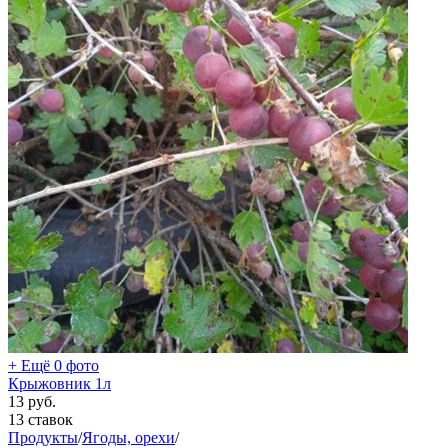
+ Ещё 0 фото
Крыжовник 1л
13
руб.
13 ставок
Продукты
/
Ягоды, орехи
/