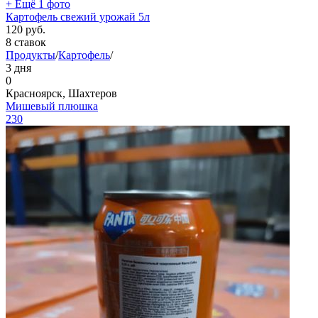
+ Ещё 1 фото
Картофель свежий урожай 5л
120
руб.
8 ставок
Продукты
/
Картофель
/
3 дня
0
Красноярск, Шахтеров
Мишевый плюшка
230