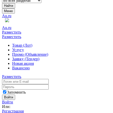
Найти
Меню
Au.ru
Au.ru
Разместить
Разместить
Товар (Лот)
Услугу
Промо (Объявление)
Заявку (Тендер)
Новая акция
Вакансию
Разместить
Запомнить
Войти
Войти
Или:
Регистрация