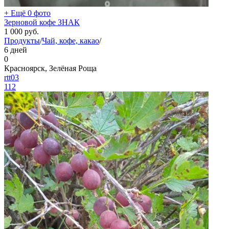
+ Ещё 0 фото
Зерновой кофе ЗНАК
1 000
руб.
Продукты
/
Чай, кофе, какао
/
6 дней
0
Красноярск, Зелёная Роща
rtt03
112