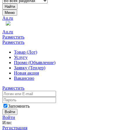
Найти
Меню
Au.ru
Au.ru
Разместить
Разместить
Товар (Лот)
Услугу
Промо (Объявление)
Заявку (Тендер)
Новая акция
Вакансию
Разместить
Запомнить
Войти
Войти
Или:
Регистрация