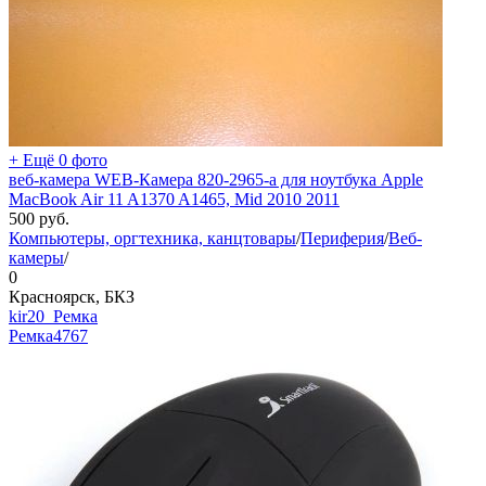
+ Ещё 0 фото
веб-камера WEB-Камера 820-2965-a для ноутбука Apple
MacBook Air 11 A1370 A1465, Mid 2010 2011
500
руб.
Компьютеры, оргтехника, канцтовары
/
Периферия
/
Веб-
камеры
/
0
Красноярск, БКЗ
kir20_Ремка
Ремка
4767