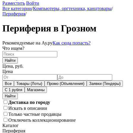
Разместить
Войти
Все категории
/
Компьютеры, оргтехника, канцтовары
/
Периферия
/
Периферия в Грозном
Рекомендуемые на Ау.ру
Как сюда попасть?
Что ищем?
Найти
Цена, руб.
Цена
Все
Товары (Лоты)
Промо (Объявления)
Заявки (Тендеры)
С 1 рубля
Магазины
Доставка по городу
Искать в описании
Только частные продавцы
Отключить коллекционирование
Каталог
Периферия