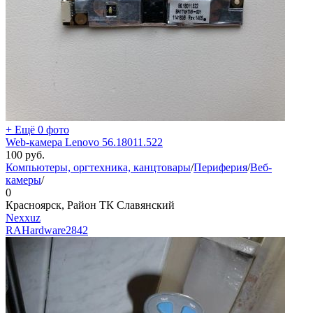
+ Ещё 0 фото
Web-камера Lenovo 56.18011.522
100
руб.
Компьютеры, оргтехника, канцтовары
/
Периферия
/
Веб-
камеры
/
0
Красноярск, Район ТК Славянский
Nexxuz
RAHardware
2842