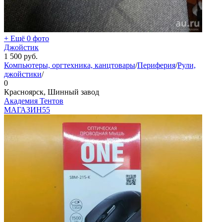
+ Ещё 0 фото
Джойстик
1 500
руб.
Компьютеры, оргтехника, канцтовары
/
Периферия
/
Рули,
джойстики
/
0
Красноярск, Шинный завод
Академия Тентов
МАГАЗИН
55