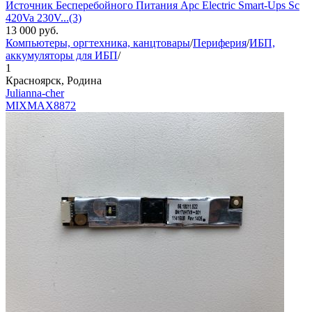
Источник Бесперебойного Питания Apc Electric Smart-Ups Sc
420Va 230V...(3)
13 000
руб.
Компьютеры, оргтехника, канцтовары
/
Периферия
/
ИБП,
аккумуляторы для ИБП
/
1
Красноярск, Родина
Julianna-cher
MIXMAX
8872