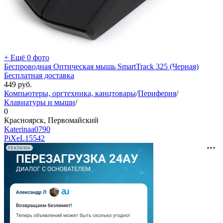
+ Ещё 0 фото
Беспроводная Оптическая мышь SmartTrack 325 (Черная)
Бесплатная доставка
449
руб.
Компьютеры, оргтехника, канцтовары
/
Периферия
/
Клавиатуры и мыши
/
0
Красноярск, Первомайский
Katerinaa0790
PiXeL
15542
РЕКЛАМА