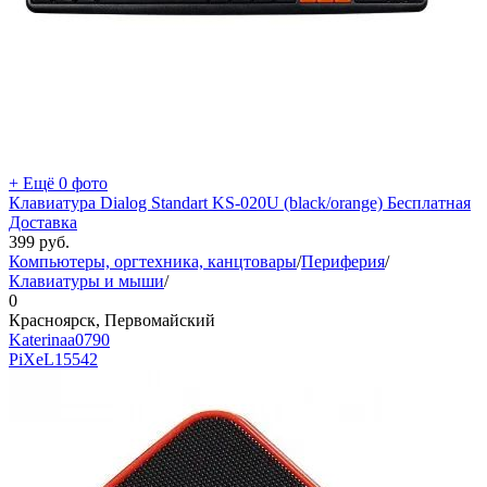
+ Ещё 0 фото
Клавиатура Dialog Standart KS-020U (black/orange) Бесплатная
Доставка
399
руб.
Компьютеры, оргтехника, канцтовары
/
Периферия
/
Клавиатуры и мыши
/
0
Красноярск, Первомайский
Katerinaa0790
PiXeL
15542