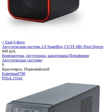
+ Ещё 0 фото
Акустическая система 2.0 SmartBuy CUTE 6Вт Pixel Центр
699
руб.
Компьютеры, оргтехника, канцтовары
/
Периферия
/
Акустические системы
/
0
Красноярск, Первомайский
Katerinaa0790
PiXeL
15542