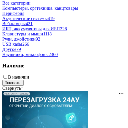
Все категории
Компьютеры, оргтехника, канцтовары
Периферия
Акустические системы
419
Веб-камеры
421
ИБП, аккумуляторы для ИБП
226
Клавиатуры и мыши
1118
Рули, джойстики
92
USB хабы
266
Другое
79
Наушники, микрофоны
2360
Наличие
В наличии
Свернуть
↑
РЕКЛАМА • AU.RU