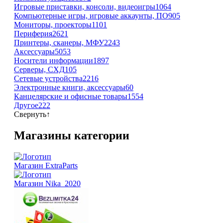
Игровые приставки, консоли, видеоигры
1064
Компьютерные игры, игровые аккаунты, ПО
905
Мониторы, проекторы
1101
Периферия
2621
Принтеры, сканеры, МФУ
2243
Аксессуары
5053
Носители информации
1897
Серверы, СХД
105
Сетевые устройства
2216
Электронные книги, аксессуары
60
Канцелярские и офисные товары
1554
Другое
222
Свернуть
↑
Магазины категории
Магазин ExtraParts
Магазин Nika_2020