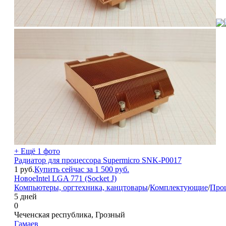
+ Ещё 1 фото
Радиатор для процессора Supermicro SNK-P0017
1
руб.
Купить сейчас за
1 500
руб.
Новое
Intel
LGA 771 (Socket J)
Компьютеры, оргтехника, канцтовары
/
Комплектующие
/
Про
5 дней
0
Чеченская республика, Грозный
Гамаев