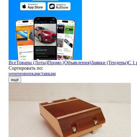
Все
Товары (Лоты)
Промо (Объявления)
Заявки (Тендеры)
С 1 
Сортировать по:
цене
новинкам
ставкам
ещё