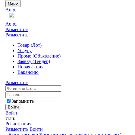
Меню
Au.ru
Au.ru
Разместить
Разместить
Товар (Лот)
Услугу
Промо (Объявление)
Заявку (Тендер)
Новая акция
Вакансию
Разместить
Запомнить
Войти
Войти
Или:
Регистрация
Разместить
Войти
Все категории
/
Компьютеры, оргтехника, канцтовары
/