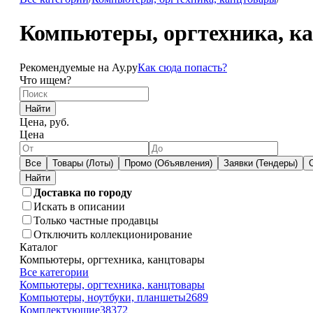
Компьютеры, оргтехника, к
Рекомендуемые на Ау.ру
Как сюда попасть?
Что ищем?
Найти
Цена, руб.
Цена
Все
Товары (Лоты)
Промо (Объявления)
Заявки (Тендеры)
Доставка по городу
Искать в описании
Только частные продавцы
Отключить коллекционирование
Каталог
Компьютеры, оргтехника, канцтовары
Все категории
Компьютеры, оргтехника, канцтовары
Компьютеры, ноутбуки, планшеты
2689
Комплектующие
38372