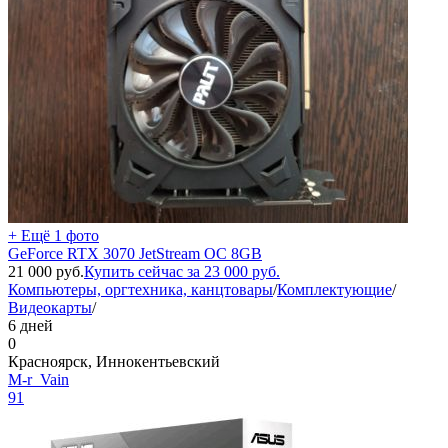
+ Ещё 1 фото
GeForce RTX 3070 JetStream OC 8GB
21 000
руб.
Купить сейчас за
23 000
руб.
Компьютеры, оргтехника, канцтовары
/
Комплектующие
/
Видеокарты
/
6 дней
0
Красноярск, Иннокентьевский
M-r_Vain
91