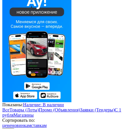
Показаны:
Наличие: В наличии
Все
Товары (Лоты)
Промо (Объявления)
Заявки (Тендеры)
С 1
рубля
Магазины
Сортировать по:
цене
новинкам
ставкам