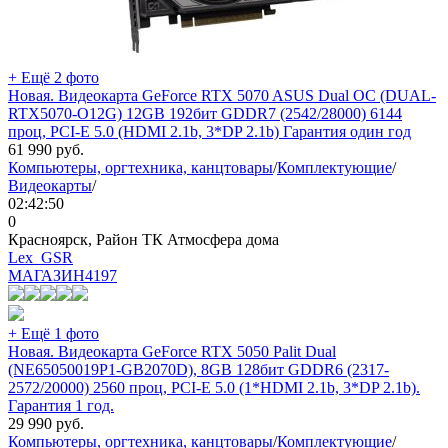
+ Ещё 2 фото
Новая. Видеокарта GeForce RTX 5070 ASUS Dual OC (DUAL-
RTX5070-O12G) 12GB 192бит GDDR7 (2542/28000) 6144
проц, PCI-E 5.0 (HDMI 2.1b, 3*DP 2.1b) Гарантия один год
61 990
руб.
Компьютеры, оргтехника, канцтовары
/
Комплектующие
/
Видеокарты
/
02:42:50
0
Красноярск, Район ТК Атмосфера дома
Lex_GSR
МАГАЗИН
4197
+ Ещё 1 фото
Новая. Видеокарта GeForce RTX 5050 Palit Dual
(NE65050019P1-GB2070D), 8GB 128бит GDDR6 (2317-
2572/20000) 2560 проц, PCI-E 5.0 (1*HDMI 2.1b, 3*DP 2.1b).
Гарантия 1 год.
29 990
руб.
Компьютеры, оргтехника, канцтовары
/
Комплектующие
/