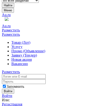
Найти
Меню
Au.ru
Au.ru
Разместить
Разместить
Товар (Лот)
Услугу
Промо (Объявление)
Заявку (Тендер)
Новая акция
Вакансию
Разместить
Запомнить
Войти
Войти
Или:
Регистрация