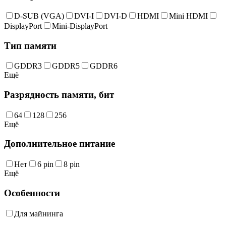
D-SUB (VGA)
DVI-I
DVI-D
HDMI
Mini HDMI
DisplayPort
Mini-DisplayPort
Тип памяти
GDDR3
GDDR5
GDDR6
Ещё
Разрядность памяти, бит
64
128
256
Ещё
Дополнительное питание
Нет
6 pin
8 pin
Ещё
Особенности
Для майнинга