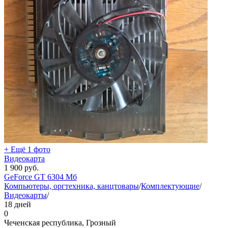
+ Ещё 1 фото
Видеокарта
1 900
руб.
GeForce GT 630
4 Мб
Компьютеры, оргтехника, канцтовары
/
Комплектующие
/
Видеокарты
/
18 дней
0
Чеченская республика, Грозный