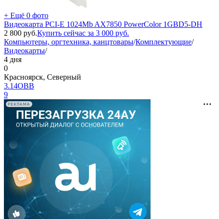
+ Ещё 0 фото
Видеокарта PCI-E 1024Mb AX7850 PowerColor 1GBD5-DH
2 800
руб.
Купить сейчас за
3 000
руб.
Компьютеры, оргтехника, канцтовары
/
Комплектующие
/
Видеокарты
/
4 дня
0
Красноярск, Северный
3.14ОВВ
9
РЕКЛАМА