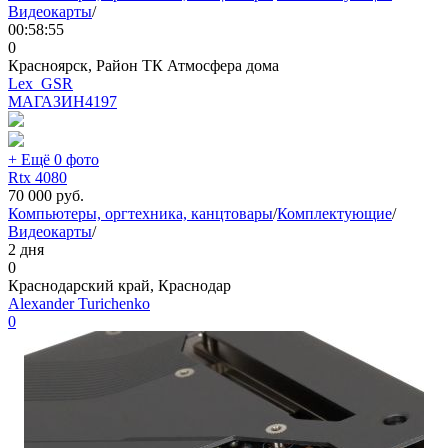
Видеокарты
/
00:58:55
0
Красноярск, Район ТК Атмосфера дома
Lex_GSR
МАГАЗИН
4197
+ Ещё 0 фото
Rtx 4080
70 000
руб.
Компьютеры, оргтехника, канцтовары
/
Комплектующие
/
Видеокарты
/
2 дня
0
Краснодарский край, Краснодар
Alexander Turichenko
0