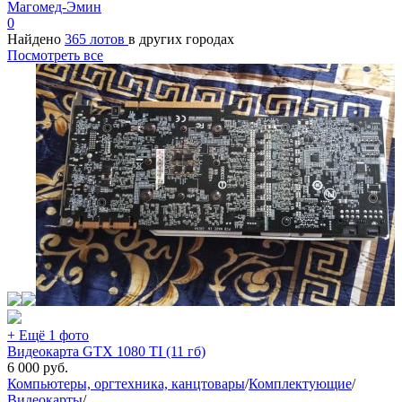
Магомед-Эмин
0
Найдено
365 лотов
в других городах
Посмотреть все
+ Ещё 1 фото
Видеокарта GTX 1080 TI (11 гб)
6 000
руб.
Компьютеры, оргтехника, канцтовары
/
Комплектующие
/
Видеокарты
/