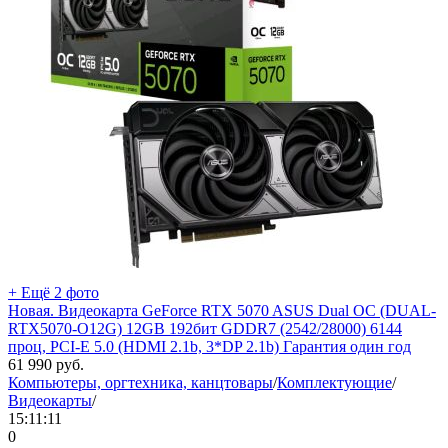
+ Ещё 2 фото
Новая. Видеокарта GeForce RTX 5070 ASUS Dual OC (DUAL-
RTX5070-O12G) 12GB 192бит GDDR7 (2542/28000) 6144
проц, PCI-E 5.0 (HDMI 2.1b, 3*DP 2.1b) Гарантия один год
61 990
руб.
Компьютеры, оргтехника, канцтовары
/
Комплектующие
/
Видеокарты
/
15:11:11
0