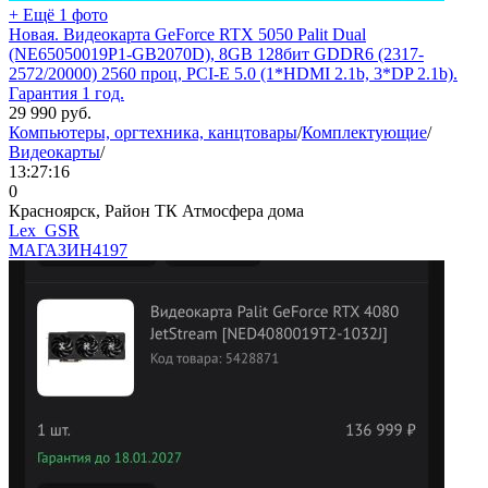
+ Ещё 1 фото
Новая. Видеокарта GeForce RTX 5050 Palit Dual
(NE65050019P1-GB2070D), 8GB 128бит GDDR6 (2317-
2572/20000) 2560 проц, PCI-E 5.0 (1*HDMI 2.1b, 3*DP 2.1b).
Гарантия 1 год.
29 990
руб.
Компьютеры, оргтехника, канцтовары
/
Комплектующие
/
Видеокарты
/
13:27:16
0
Красноярск, Район ТК Атмосфера дома
Lex_GSR
МАГАЗИН
4197