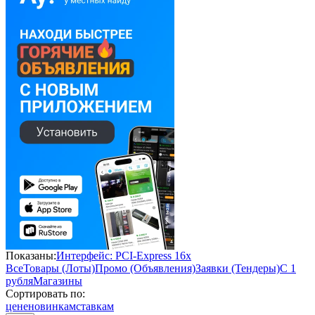
Показаны:
Интерфейс: PCI-Express 16x
Все
Товары (Лоты)
Промо (Объявления)
Заявки (Тендеры)
С 1
рубля
Магазины
Сортировать по:
цене
новинкам
ставкам