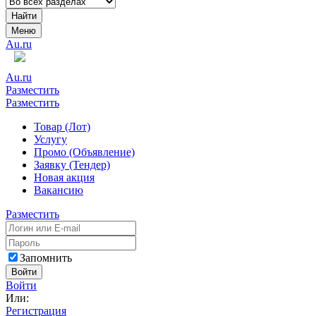
Найти
Меню
Au.ru
Au.ru
Разместить
Разместить
Товар (Лот)
Услугу
Промо (Объявление)
Заявку (Тендер)
Новая акция
Вакансию
Разместить
Запомнить
Войти
Войти
Или:
Регистрация