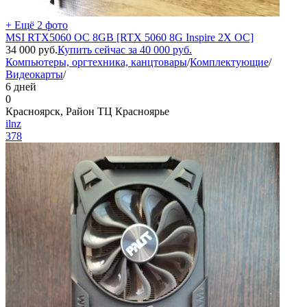
+ Ещё 2 фото
MSI RTX5060 OC 8GB [RTX 5060 8G Inspire 2X OC]
34 000
руб.
Купить сейчас за
40 000
руб.
Компьютеры, оргтехника, канцтовары
/
Комплектующие
/
Видеокарты
/
6 дней
0
Красноярск, Район ТЦ Красноярье
ilnz
378