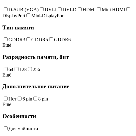
D-SUB (VGA)
DVI-I
DVI-D
HDMI
Mini HDMI
DisplayPort
Mini-DisplayPort
Тип памяти
GDDR3
GDDR5
GDDR6
Ещё
Разрядность памяти, бит
64
128
256
Ещё
Дополнительное питание
Нет
6 pin
8 pin
Ещё
Особенности
Для майнинга