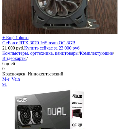
+ Ещё 1 фото
GeForce RTX 3070 JetStream OC 8GB
21 000
руб.
Купить сейчас за
23 000
руб.
Компьютеры, оргтехника, канцтовары
/
Комплектующие
/
Видеокарты
/
6 дней
0
Красноярск, Иннокентьевский
M-r_Vain
91