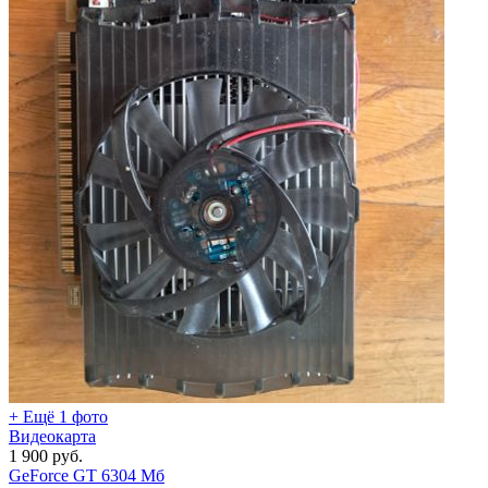
+ Ещё 1 фото
Видеокарта
1 900
руб.
GeForce GT 630
4 Мб