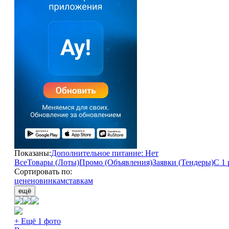
Показаны:
Дополнительное питание: Нет
Все
Товары (Лоты)
Промо (Объявления)
Заявки (Тендеры)
С 1 
Сортировать по:
цене
новинкам
ставкам
ещё
+ Ещё 1 фото