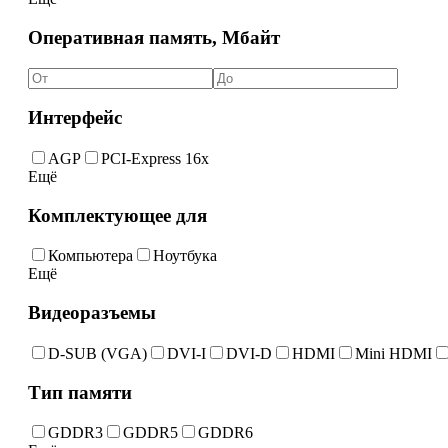
Оперативная память, Мбайт
Интерфейс
AGP
PCI-Express 16x
Ещё
Комплектующее для
Компьютера
Ноутбука
Ещё
Видеоразъемы
D-SUB (VGA)
DVI-I
DVI-D
HDMI
Mini HDMI
Тип памяти
GDDR3
GDDR5
GDDR6