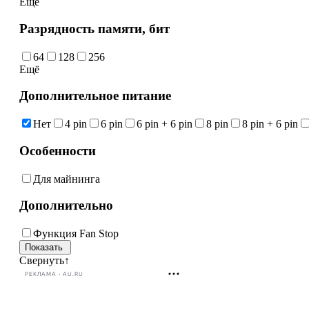
Ещё
Разрядность памяти, бит
64
128
256
Ещё
Дополнительное питание
Нет
4 pin
6 pin
6 pin + 6 pin
8 pin
8 pin + 6 pin
Особенности
Для майнинга
Дополнительно
Функция Fan Stop
Свернуть
↑
РЕКЛАМА • AU.RU