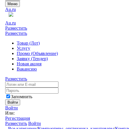
Меню
Au.ru
Au.ru
Разместить
Разместить
Товар (Лот)
Услугу
Промо (Объявление)
Заявку (Тендер)
Новая акция
Вакансию
Разместить
Запомнить
Войти
Войти
Или:
Регистрация
Разместить
Войти
Все категории
/
Компьютеры, оргтехника, канцтовары
/
Компл