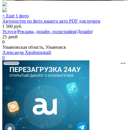
+ Ещё 1 фото
Автопостер по фото вашего авто PDF для печати
1 500
руб.
Услуги
/
Реклама, дизайн, полиграфия
/
Дизайн
/
25 дней
0
Ульяновская область, Ульяновск
Александр Хвойницкий
0
РЕКЛАМА