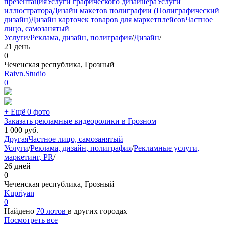
презентация
Услуги графического дизайнера
Услуги
иллюстратора
Дизайн макетов полиграфии (Полиграфический
дизайн)
Дизайн карточек товаров для маркетплейсов
Частное
лицо, самозанятый
Услуги
/
Реклама, дизайн, полиграфия
/
Дизайн
/
21 день
0
Чеченская республика, Грозный
Raivn.Studio
0
+ Ещё 0 фото
Заказать рекламные видеоролики в Грозном
1 000
руб.
Другая
Частное лицо, самозанятый
Услуги
/
Реклама, дизайн, полиграфия
/
Рекламные услуги,
маркетинг, PR
/
26 дней
0
Чеченская республика, Грозный
Kupriyan
0
Найдено
70 лотов
в других городах
Посмотреть все