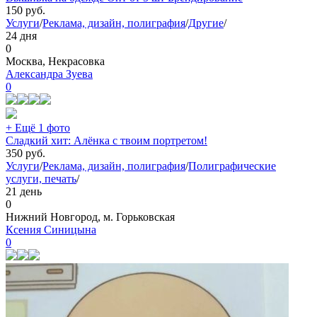
150
руб.
Услуги
/
Реклама, дизайн, полиграфия
/
Другие
/
24 дня
0
Москва, Некрасовка
Александра Зуева
0
+ Ещё 1 фото
Сладкий хит: Алёнка с твоим портретом!
350
руб.
Услуги
/
Реклама, дизайн, полиграфия
/
Полиграфические
услуги, печать
/
21 день
0
Нижний Новгород, м. Горьковская
Ксения Синицына
0