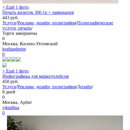
+ Ещё 1 фото
Печать визиток 300 гр + ламинация
443
руб.
Услуги
/
Реклама, дизайн, полиграфия
/
Полиграфические
услуги, печать
/
Торги завершены
0
Москва, Косино-Ухтомский
kraftandprint
0
+ Ещё 1 фото
Инфографика для маркетплейсов
450
руб.
Услуги
/
Реклама, дизайн, полиграфия
/
Дизайн
/
8 дней
0
Москва, Арбат
viktallina
0