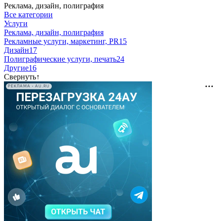
Реклама, дизайн, полиграфия
Все категории
Услуги
Реклама, дизайн, полиграфия
Рекламные услуги, маркетинг, PR
15
Дизайн
17
Полиграфические услуги, печать
24
Другие
16
Свернуть
↑
РЕКЛАМА • AU.RU