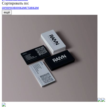
Сортировать по:
цене
новинкам
ставкам
ещё