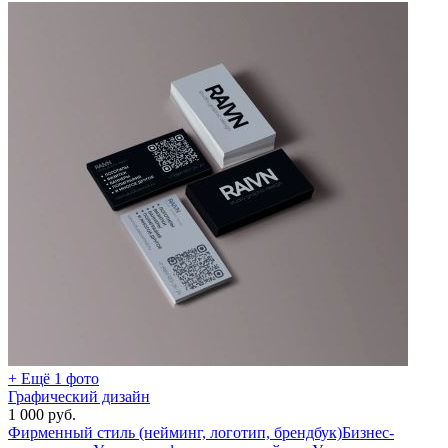
+ Ещё 1 фото
Графический дизайн
1 000
руб.
Фирменный стиль (нейминг, логотип, брендбук)
Бизнес-