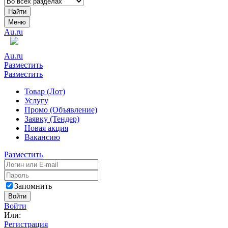
Найти
Меню
Au.ru
Au.ru
Разместить
Разместить
Товар (Лот)
Услугу
Промо (Объявление)
Заявку (Тендер)
Новая акция
Вакансию
Разместить
Запомнить
Войти
Войти
Или:
Регистрация