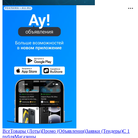
РЕКЛАМА • AU.RU
Все
Товары (Лоты)
Промо (Объявления)
Заявки (Тендеры)
С 1
рубля
Магазины