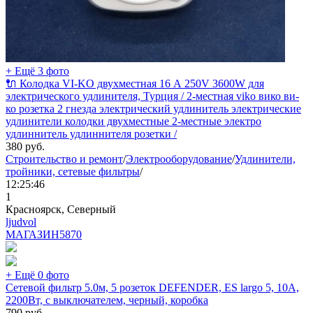
+ Ещё 3 фото
🔌 Колодка VI-KO двухместная 16 А 250V 3600W для
электрического удлинителя, Турция / 2-местная viko вико ви-
ко розетка 2 гнезда электрический удлинитель электрические
удлинители колодки двухместные 2-местные электро
удлиннитель удлиннителя розетки /
380
руб.
Строительство и ремонт
/
Электрооборудование
/
Удлинители,
тройники, сетевые фильтры
/
12:25:46
1
Красноярск, Северный
ljudvol
МАГАЗИН
5870
+ Ещё 0 фото
Сетевой фильтр 5.0м, 5 розеток DEFENDER, ES largo 5, 10А,
2200Вт, с выключателем, черный, коробка
790
руб.