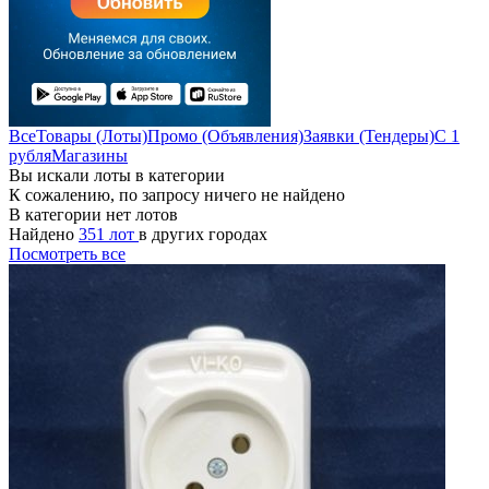
Все
Товары (Лоты)
Промо (Объявления)
Заявки (Тендеры)
С 1
рубля
Магазины
Вы искали лоты в категории
К сожалению, по запросу ничего не найдено
В категории нет лотов
Найдено
351 лот
в других городах
Посмотреть все