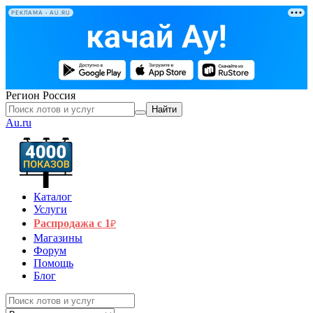
РЕКЛАМА • AU.RU
Регион
Россия
Найти
Au.ru
Каталог
Услуги
Распродажа с 1
₽
Магазины
Форум
Помощь
Блог