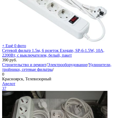
+ Ещё 0 фото
Сетевой фильтр 1.5м, 6 розеток Exegate, SP-6-1.5W, 10А,
2200Вт, с выключателем, белый, пакет
390
руб.
Строительство и ремонт
/
Электрооборудование
/
Удлинители,
тройники, сетевые фильтры
/
0
Красноярск, Телевизорный
Авелот
37