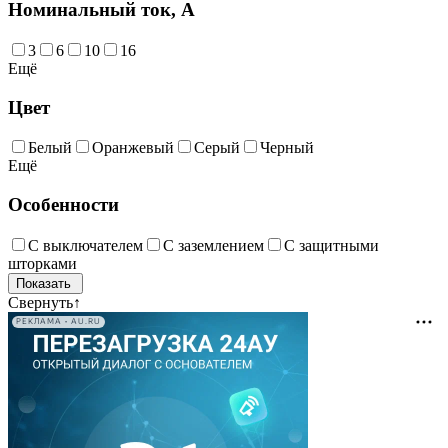
Номинальный ток, А
3
6
10
16
Ещё
Цвет
Белый
Оранжевый
Серый
Черный
Ещё
Особенности
С выключателем
С заземлением
С защитными
шторками
Свернуть
↑
РЕКЛАМА • AU.RU