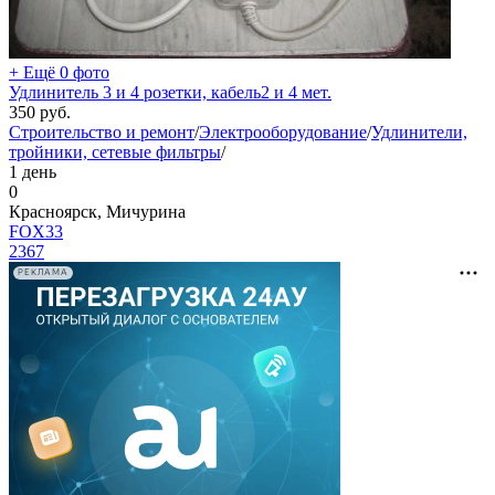
+ Ещё 0 фото
Удлинитель 3 и 4 розетки, кабель2 и 4 мет.
350
руб.
Строительство и ремонт
/
Электрооборудование
/
Удлинители,
тройники, сетевые фильтры
/
1 день
0
Красноярск, Мичурина
FOX33
2367
РЕКЛАМА