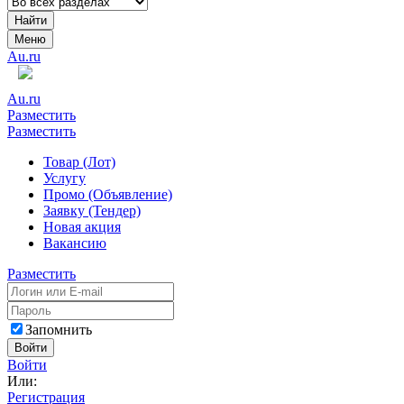
Найти
Меню
Au.ru
Au.ru
Разместить
Разместить
Товар (Лот)
Услугу
Промо (Объявление)
Заявку (Тендер)
Новая акция
Вакансию
Разместить
Запомнить
Войти
Войти
Или:
Регистрация