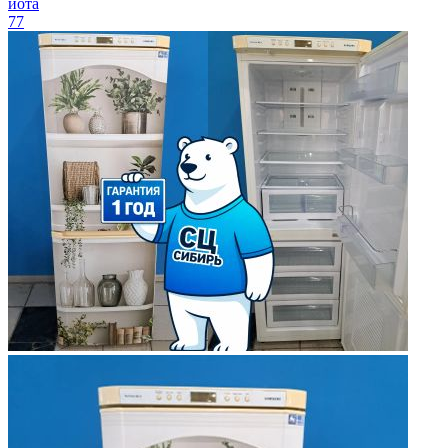
йота
77