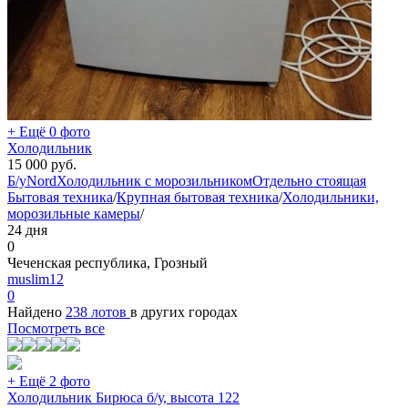
+ Ещё 0 фото
Холодильник
15 000
руб.
Б/у
Nord
Холодильник с морозильником
Отдельно стоящая
Бытовая техника
/
Крупная бытовая техника
/
Холодильники,
морозильные камеры
/
24 дня
0
Чеченская республика, Грозный
muslim12
0
Найдено
238 лотов
в других городах
Посмотреть все
+ Ещё 2 фото
Холодильник Бирюса б/у, высота 122