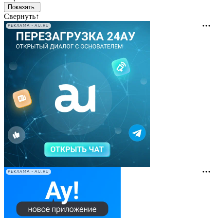
Свернуть
↑
РЕКЛАМА • AU.RU
РЕКЛАМА • AU.RU