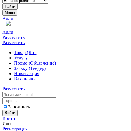
Найти
Меню
Au.ru
Au.ru
Разместить
Разместить
Товар (Лот)
Услугу
Промо (Объявление)
Заявку (Тендер)
Новая акция
Вакансию
Разместить
Запомнить
Войти
Войти
Или:
Регистрация