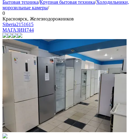
Бытовая техника
/
Крупная бытовая техника
/
Холодильники,
морозильные камеры
/
0
Красноярск, Железнодорожников
Siberia2151615
МАГАЗИН
744