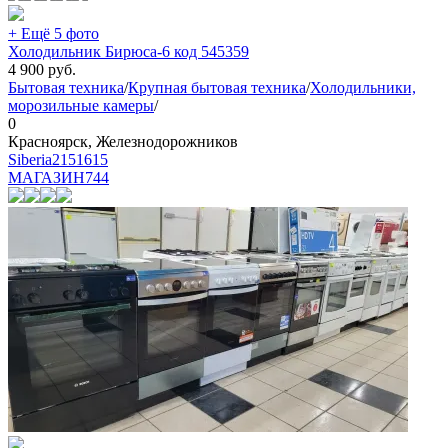
+ Ещё 5 фото
Холодильник Бирюса-6 код 545359
4 900
руб.
Бытовая техника
/
Крупная бытовая техника
/
Холодильники,
морозильные камеры
/
0
Красноярск, Железнодорожников
Siberia2151615
МАГАЗИН
744