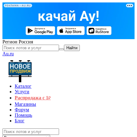
РЕКЛАМА • AU.RU
Регион
Россия
Найти
Au.ru
Каталог
Услуги
Распродажа с 1
₽
Магазины
Форум
Помощь
Блог