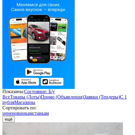
Показаны:
Состояние: Б/у
Все
Товары (Лоты)
Промо (Объявления)
Заявки (Тендеры)
С 1
рубля
Магазины
Сортировать по:
цене
новинкам
ставкам
ещё