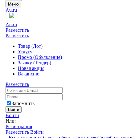
Меню
Au.ru
Au.ru
Разместить
Разместить
Товар (Лот)
Услугу
Промо (Объявление)
Заявку (Тендер)
Новая акция
Вакансию
Разместить
Запомнить
Войти
Войти
Или:
Регистрация
Разместить
Войти
Все категории
/
Одежда, обувь, галантерея
/
Свадебная мода
/