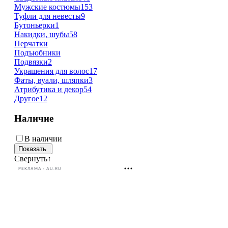
Мужские костюмы
153
Туфли для невесты
9
Бутоньерки
1
Накидки, шубы
58
Перчатки
Подъюбники
Подвязки
2
Украшения для волос
17
Фаты, вуали, шляпки
3
Атрибутика и декор
54
Другое
12
Наличие
В наличии
Свернуть
↑
РЕКЛАМА • AU.RU