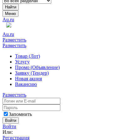
Найти
Меню
Au.ru
Au.ru
Разместить
Разместить
Товар (Лот)
Услугу
Промо (Объявление)
Заявку (Тендер)
Новая акция
Вакансию
Разместить
Запомнить
Войти
Войти
Или:
Регистрация