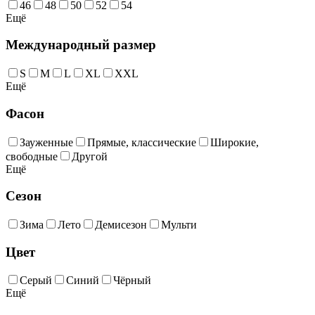
46
48
50
52
54
Ещё
Международный размер
S
M
L
XL
XXL
Ещё
Фасон
Зауженные
Прямые, классические
Широкие,
свободные
Другой
Ещё
Сезон
Зима
Лето
Демисезон
Мульти
Цвет
Серый
Синий
Чёрный
Ещё