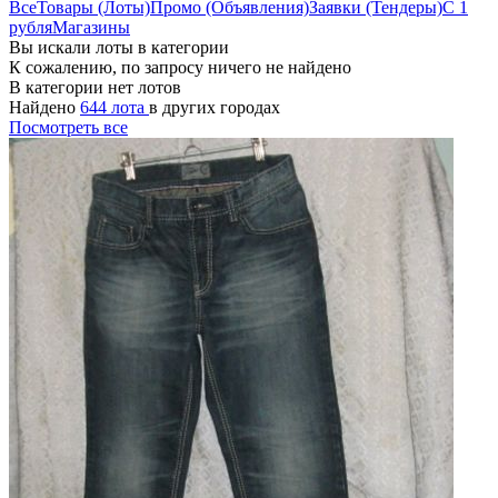
Все
Товары (Лоты)
Промо (Объявления)
Заявки (Тендеры)
С 1
рубля
Магазины
Вы искали лоты в категории
К сожалению, по запросу ничего не найдено
В категории нет лотов
Найдено
644 лота
в других городах
Посмотреть все