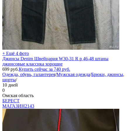
+ Ещё 4 фото
Джинсы Denim Швейцария W30-31 R р 46-48 штаны
джинсовые классика хорошие
699
руб.
Купить сейчас за
740
руб.
Одежда, обувь, галантерея
/
Мужская одежда
/
Брюки, джинсы,
шорты
/
10 дней
0
Омская область
БEPECT
МАГАЗИН
2143