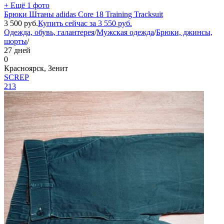
+ Ещё 1 фото
Брюки Штаны adidas Core 18 Training Tracksuit
3 500
руб.
Купить сейчас за
3 550
руб.
Одежда, обувь, галантерея
/
Мужская одежда
/
Брюки, джинсы,
шорты
/
27 дней
0
Красноярск, Зенит
SCREP
213