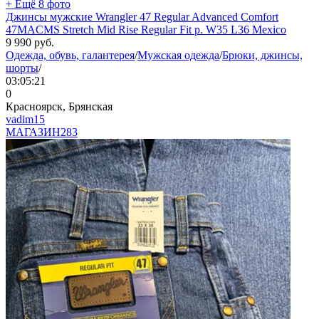
+ Ещё 8 фото
Джинсы мужские Wrangler 47 Regular Advanced Comfort
47MACMS Stretch Mid Rise Regular Fit р. W35 L36 Mexico
9 990
руб.
Одежда, обувь, галантерея
/
Мужская одежда
/
Брюки, джинсы,
шорты
/
03:05:21
0
Красноярск, Брянская
vadim15
МАГАЗИН
283