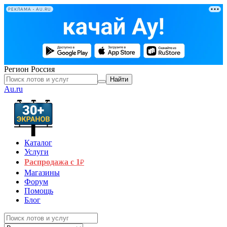
РЕКЛАМА • AU.RU
Регион
Россия
Найти
Au.ru
Каталог
Услуги
Распродажа с 1
₽
Магазины
Форум
Помощь
Блог