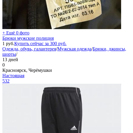
+ Ещё 0 фото
Брюки мужские полиция
1
руб.
Купить сейчас за
300
руб.
Одежда, обувь, галантерея
/
Мужская одежда
/
Брюки, джинсы,
шорты
/
13 дней
0
Красноярск, Черёмушки
Настоящая
532