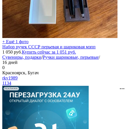
+ Ещё 1 фото
Набор ручек СССР перьевая и шариковая мзпп
1 050
руб.
Купить сейчас за
1 051
руб.
Сувениры, подарки
/
Ручки шариковые, перьевые
/
16 дней
0
Красноярск, Бугач
rkv1989
1134
РЕКЛАМА