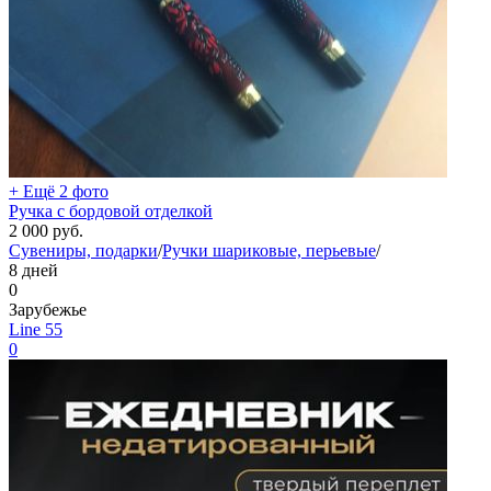
+ Ещё 2 фото
Ручка с бордовой отделкой
2 000
руб.
Сувениры, подарки
/
Ручки шариковые, перьевые
/
8 дней
0
Зарубежье
Line 55
0