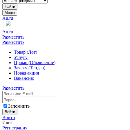
Найти
Меню
Au.ru
Au.ru
Разместить
Разместить
Товар (Лот)
Услугу
Промо (Объявление)
Заявку (Тендер)
Новая акция
Вакансию
Разместить
Запомнить
Войти
Войти
Или:
Регистрация