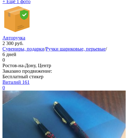
+ Ещё 1 фото
Авторучка
2 300
руб.
Сувениры, подарки
/
Ручки шариковые, перьевые
/
6 дней
0
Ростов-на-Дону, Центр
Заказано продвижение:
Бесплатный стикер
Виталий 161
0