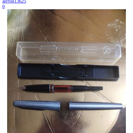
антон13625
0