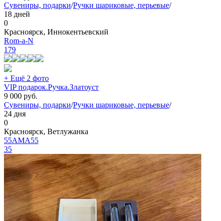
Сувениры, подарки
/
Ручки шариковые, перьевые
/
18 дней
0
Красноярск, Иннокентьевский
Rom-a-N
179
+ Ещё 2 фото
VIP подарок.Ручка.Златоуст
9 000
руб.
Сувениры, подарки
/
Ручки шариковые, перьевые
/
24 дня
0
Красноярск, Ветлужанка
55AMA55
35