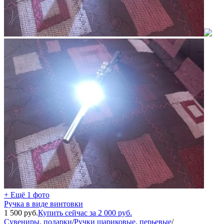
+ Ещё 1 фото
Ручка в виде винтовки
1 500
руб.
Купить сейчас за
2 000
руб.
Сувениры, подарки
/
Ручки шариковые, перьевые
/