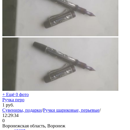
+ Ещё 0 фото
Ручка перо
1
руб.
Сувениры, подарки
/
Ручки шариковые, перьевые
/
12:29:34
0
Воронежская область, Воронеж