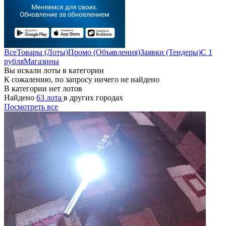
Все
Товары (Лоты)
Промо (Объявления)
Заявки (Тендеры)
С 1
рубля
Магазины
Вы искали лоты в категории
К сожалению, по запросу ничего не найдено
В категории нет лотов
Найдено
63 лота
в других городах
Посмотреть все