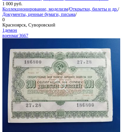
1 000
руб.
Коллекционирование, моделизм
/
Открытки, билеты и др.
/
Документы, ценные бумаги, письма
/
0
Красноярск, Суворовский
1демон
военмаг
3667