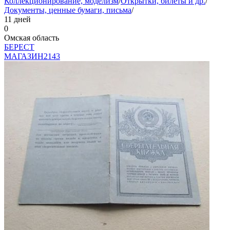
Коллекционирование, моделизм
/
Открытки, билеты и др.
/
Документы, ценные бумаги, письма
/
11 дней
0
Омская область
БEPECT
МАГАЗИН
2143