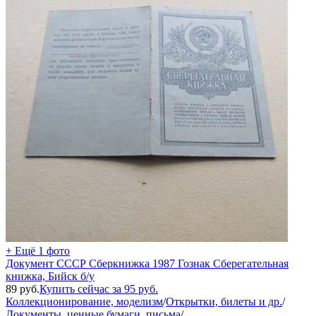
+ Ещё 1 фото
Документ СССР Сберкнижка 1987 Гознак Сберегательная
книжка, Бийск б/у
89
руб.
Купить сейчас за
95
руб.
Коллекционирование, моделизм
/
Открытки, билеты и др.
/
Документы, ценные бумаги, письма
/