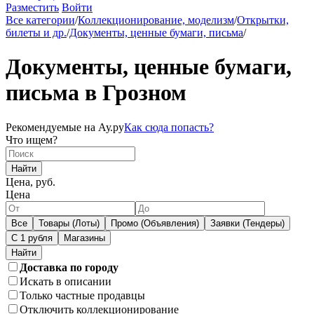
Разместить
Войти
Все категории
/
Коллекционирование, моделизм
/
Открытки,
билеты и др.
/
Документы, ценные бумаги, письма
/
Документы, ценные бумаги,
письма в Грозном
Рекомендуемые на Ау.ру
Как сюда попасть?
Что ищем?
Найти
Цена, руб.
Цена
Все
Товары (Лоты)
Промо (Объявления)
Заявки (Тендеры)
С 1 рубля
Магазины
Доставка по городу
Искать в описании
Только частные продавцы
Отключить коллекционирование