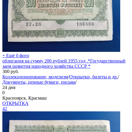
+ Ещё 0 фото
облигация на сумму 200 рублей 1955 год .*Государственный
заем развития народного хозяйства СССР *
300
руб.
Коллекционирование, моделизм
/
Открытки, билеты и др.
/
Документы, ценные бумаги, письма
/
24 дня
0
Красноярск, Красмаш
ОТКРЫТКА
42