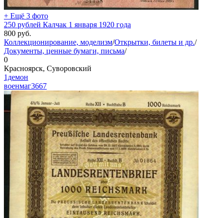
+ Ещё 3 фото
250 рублей Калчак 1 января 1920 года
800
руб.
Коллекционирование, моделизм
/
Открытки, билеты и др.
/
Документы, ценные бумаги, письма
/
0
Красноярск, Суворовский
1демон
военмаг
3667