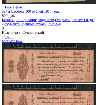
+ Ещё 1 фото
Займ Свобода 100 рублей 1917 года
800
руб.
Коллекционирование, моделизм
/
Открытки, билеты и др.
/
Документы, ценные бумаги, письма
/
0
Красноярск, Суворовский
1демон
военмаг
3667