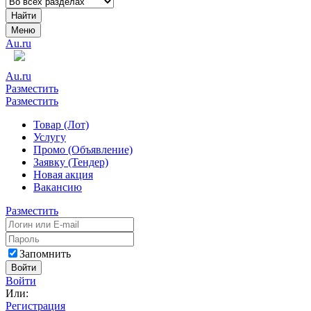
Найти
Меню
Au.ru
Au.ru
Разместить
Разместить
Товар (Лот)
Услугу
Промо (Объявление)
Заявку (Тендер)
Новая акция
Вакансию
Разместить
Запомнить
Войти
Войти
Или:
Регистрация