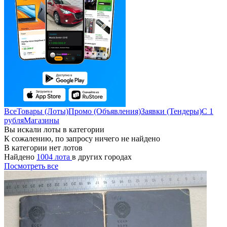
Все
Товары (Лоты)
Промо (Объявления)
Заявки (Тендеры)
С 1
рубля
Магазины
Вы искали лоты в категории
К сожалению, по запросу ничего не найдено
В категории нет лотов
Найдено
1004 лота
в других городах
Посмотреть все