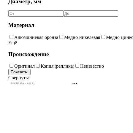
Диаметр, мм
Материал
Алюминиевая бронза
Медно-никелевая
Медно-цинко
Ещё
Происхождение
Оригинал
Копия (реплика)
Неизвестно
Свернуть
↑
РЕКЛАМА • AU.RU