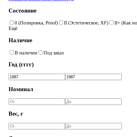
Состояние
0 (Полировка, Proof)
II (Эстетическое, XF)
II+ (Как н
Ещё
Наличие
В наличии
Под заказ
Год (гггг)
Номинал
Вес, г