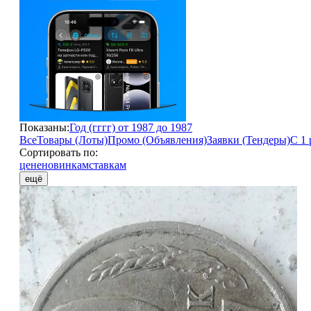
Показаны:
Год (гггг) от 1987 до 1987
Все
Товары (Лоты)
Промо (Объявления)
Заявки (Тендеры)
С 1 
Сортировать по:
цене
новинкам
ставкам
ещё