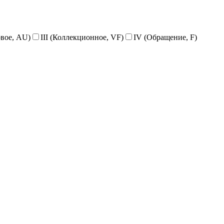
овое, AU)
III (Коллекционное, VF)
IV (Обращение, F)