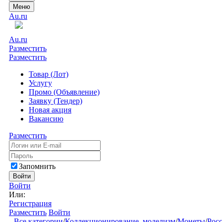
Меню
Au.ru
Au.ru
Разместить
Разместить
Товар (Лот)
Услугу
Промо (Объявление)
Заявку (Тендер)
Новая акция
Вакансию
Разместить
Запомнить
Войти
Войти
Или:
Регистрация
Разместить
Войти
Все категории
/
Коллекционирование, моделизм
/
Монеты
/
Рос