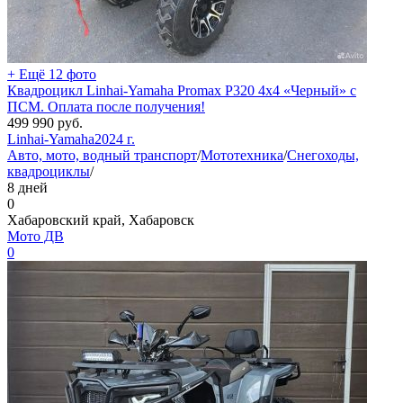
+ Ещё 12 фото
Квадроцикл Linhai-Yamaha Promax P320 4х4 «Черный» с
ПСМ. Оплата после получения!
499 990
руб.
Linhai-Yamaha
2024 г.
Авто, мото, водный транспорт
/
Мототехника
/
Снегоходы,
квадроциклы
/
8 дней
0
Хабаровский край, Хабаровск
Мото ДВ
0