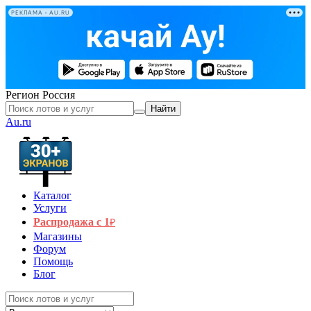
РЕКЛАМА • AU.RU
Регион
Россия
Найти
Au.ru
Каталог
Услуги
Распродажа с 1
₽
Магазины
Форум
Помощь
Блог