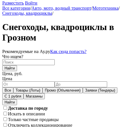
Разместить
Войти
Все категории
/
Авто, мото, водный транспорт
/
Мототехника
/
Снегоходы, квадроциклы
/
Снегоходы, квадроциклы в
Грозном
Рекомендуемые на Ау.ру
Как сюда попасть?
Что ищем?
Найти
Цена, руб.
Цена
Все
Товары (Лоты)
Промо (Объявления)
Заявки (Тендеры)
С 1 рубля
Магазины
Доставка по городу
Искать в описании
Только частные продавцы
Отключить коллекционирование