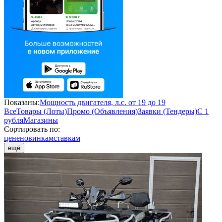
Показаны:
Мощность двигателя, л.с. от 19 до 19
Все
Товары (Лоты)
Промо (Объявления)
Заявки (Тендеры)
С 1
рубля
Магазины
Сортировать по:
цене
новинкам
ставкам
ещё