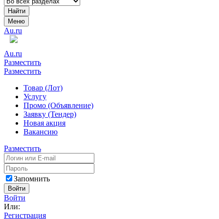
Найти
Меню
Au.ru
Au.ru
Разместить
Разместить
Товар (Лот)
Услугу
Промо (Объявление)
Заявку (Тендер)
Новая акция
Вакансию
Разместить
Запомнить
Войти
Войти
Или:
Регистрация