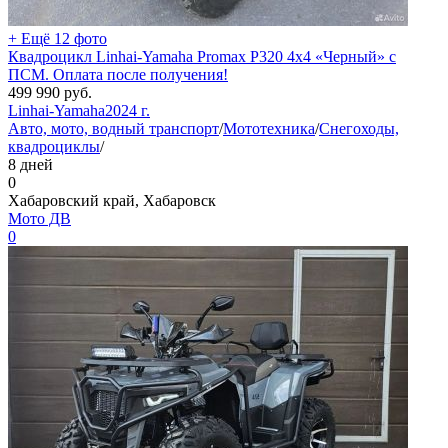
+ Ещё 12 фото
Квадроцикл Linhai-Yamaha Promax P320 4х4 «Черный» с
ПСМ. Оплата после получения!
499 990
руб.
Linhai-Yamaha
2024 г.
Авто, мото, водный транспорт
/
Мототехника
/
Снегоходы,
квадроциклы
/
8 дней
0
Хабаровский край, Хабаровск
Мото ДВ
0