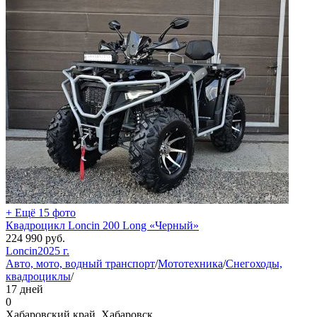
+ Ещё 15 фото
Квадроцикл Loncin 200 Long «Черный»
224 990
руб.
Loncin
2025 г.
Авто, мото, водный транспорт
/
Мототехника
/
Снегоходы,
квадроциклы
/
17 дней
0
Хабаровский край, Хабаровск