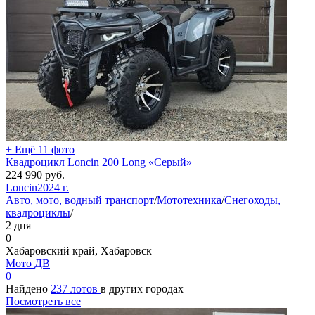
+ Ещё 11 фото
Квадроцикл Loncin 200 Long «Серый»
224 990
руб.
Loncin
2024 г.
Авто, мото, водный транспорт
/
Мототехника
/
Снегоходы,
квадроциклы
/
2 дня
0
Хабаровский край, Хабаровск
Мото ДВ
0
Найдено
237 лотов
в других городах
Посмотреть все