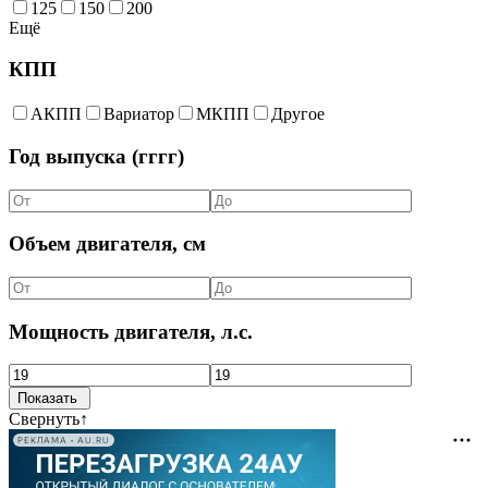
125
150
200
Ещё
КПП
АКПП
Вариатор
МКПП
Другое
Год выпуска (гггг)
Объем двигателя, см
Мощность двигателя, л.с.
Свернуть
↑
РЕКЛАМА • AU.RU