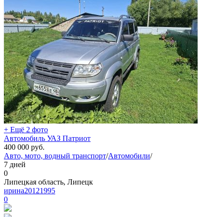
+ Ещё 2 фото
Автомобиль УАЗ Патриот
400 000
руб.
Авто, мото, водный транспорт
/
Автомобили
/
7 дней
0
Липецкая область, Липецк
ирина20121995
0