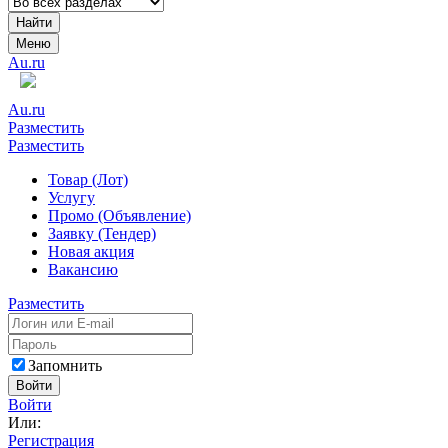
Найти
Меню
Au.ru
Au.ru
Разместить
Разместить
Товар (Лот)
Услугу
Промо (Объявление)
Заявку (Тендер)
Новая акция
Вакансию
Разместить
Запомнить
Войти
Войти
Или:
Регистрация