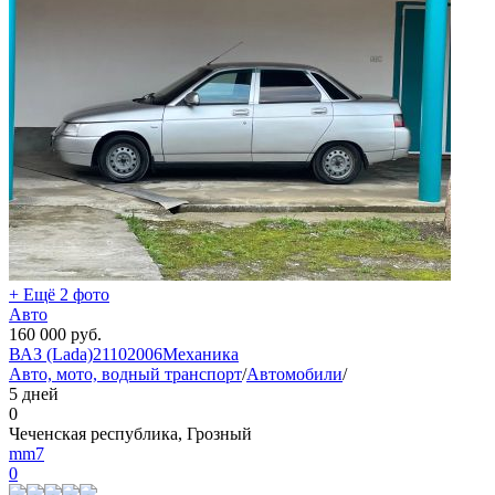
+ Ещё 2 фото
Авто
160 000
руб.
ВАЗ (Lada)
2110
2006
Механика
Авто, мото, водный транспорт
/
Автомобили
/
5 дней
0
Чеченская республика, Грозный
mm7
0