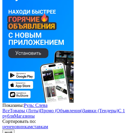
Показаны:
Руль: Слева
Все
Товары (Лоты)
Промо (Объявления)
Заявки (Тендеры)
С 1
рубля
Магазины
Сортировать по:
цене
новинкам
ставкам
ещё