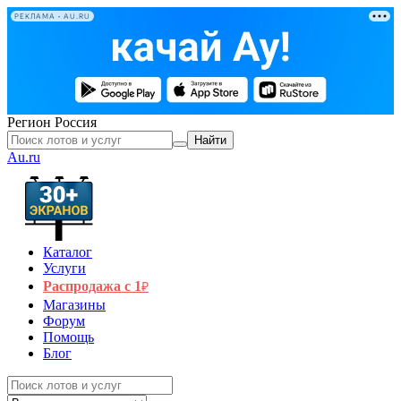
РЕКЛАМА • AU.RU
Регион
Россия
Найти
Au.ru
Каталог
Услуги
Распродажа с 1
₽
Магазины
Форум
Помощь
Блог