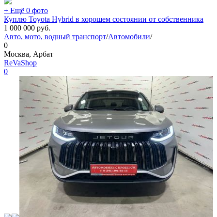
+ Ещё 0 фото
Куплю Toyota Hybrid в хорошем состоянии от собственника
1 000 000
руб.
Авто, мото, водный транспорт
/
Автомобили
/
0
Москва, Арбат
ReVaShop
0