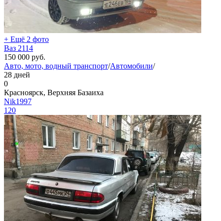
+ Ещё 2 фото
Ваз 2114
150 000
руб.
Авто, мото, водный транспорт
/
Автомобили
/
28 дней
0
Красноярск, Верхняя Базаиха
Nik1997
120