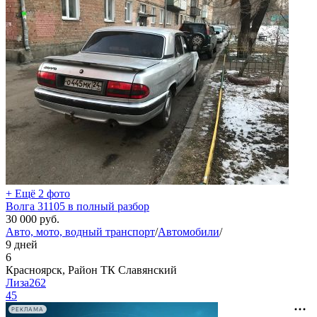
+ Ещё 2 фото
Волга 31105 в полный разбор
30 000
руб.
Авто, мото, водный транспорт
/
Автомобили
/
9 дней
6
Красноярск, Район ТК Славянский
Лиза262
45
РЕКЛАМА