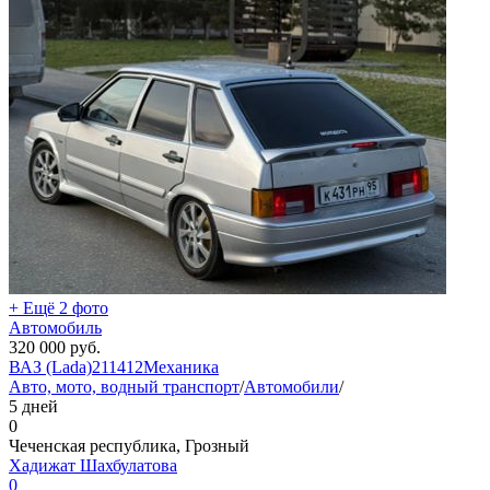
+ Ещё 2 фото
Автомобиль
320 000
руб.
ВАЗ (Lada)
2114
12
Механика
Авто, мото, водный транспорт
/
Автомобили
/
5 дней
0
Чеченская республика, Грозный
Хадижат Шахбулатова
0