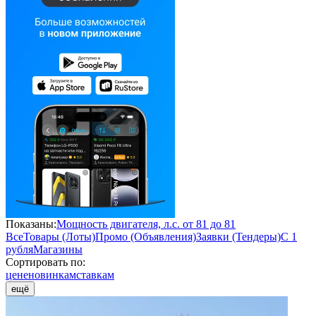
Показаны:
Мощность двигателя, л.с. от 81 до 81
Все
Товары (Лоты)
Промо (Объявления)
Заявки (Тендеры)
С 1
рубля
Магазины
Сортировать по:
цене
новинкам
ставкам
ещё