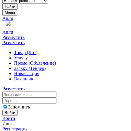
Найти
Меню
Au.ru
Au.ru
Разместить
Разместить
Товар (Лот)
Услугу
Промо (Объявление)
Заявку (Тендер)
Новая акция
Вакансию
Разместить
Запомнить
Войти
Войти
Или:
Регистрация